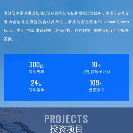
赛泽资本是深耕成长期投资的国内知名私募股权投资机构，中国证券基金
业协会创业投资委员会成员单位，前身为美元基金Cybernaut Growth 
Fund，早期已投出展讯科技、聚光科技、连连科技、微医等多个行业标杆
案例。
300
10
亿
个
管理规模
绝对控股子公司
24
109
支
个
管理基金
已投项目
PROJECTS
投资项目